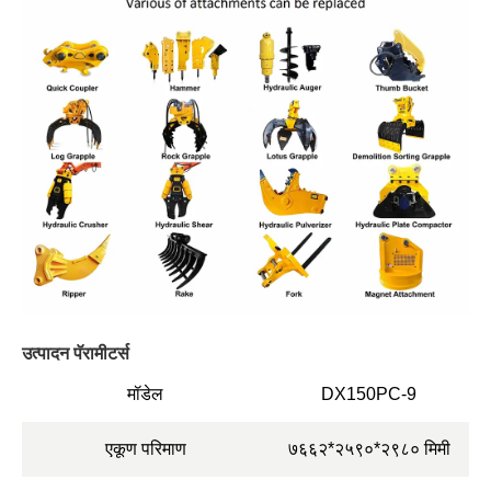
उत्पादन पॅरामीटर्स
मॉडेल
DX150PC-9
एकूण परिमाण
७६६२*२५९०*२९८० मिमी