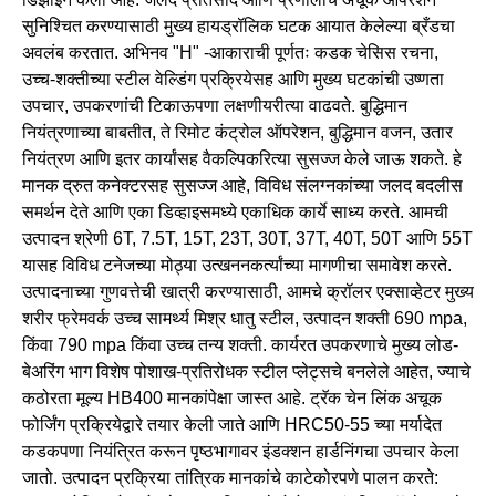
सुनिश्चित करण्यासाठी मुख्य हायड्रॉलिक घटक आयात केलेल्या ब्रँडचा
अवलंब करतात. अभिनव "H" -आकाराची पूर्णतः कडक चेसिस रचना,
उच्च-शक्तीच्या स्टील वेल्डिंग प्रक्रियेसह आणि मुख्य घटकांची उष्णता
उपचार, उपकरणांची टिकाऊपणा लक्षणीयरीत्या वाढवते. बुद्धिमान
नियंत्रणाच्या बाबतीत, ते रिमोट कंट्रोल ऑपरेशन, बुद्धिमान वजन, उतार
नियंत्रण आणि इतर कार्यांसह वैकल्पिकरित्या सुसज्ज केले जाऊ शकते. हे
मानक द्रुत कनेक्टरसह सुसज्ज आहे, विविध संलग्नकांच्या जलद बदलीस
समर्थन देते आणि एका डिव्हाइसमध्ये एकाधिक कार्ये साध्य करते. आमची
उत्पादन श्रेणी 6T, 7.5T, 15T, 23T, 30T, 37T, 40T, 50T आणि 55T
यासह विविध टनेजच्या मोठ्या उत्खननकर्त्यांच्या मागणीचा समावेश करते.
उत्पादनाच्या गुणवत्तेची खात्री करण्यासाठी, आमचे क्रॉलर एक्साव्हेटर मुख्य
शरीर फ्रेमवर्क उच्च सामर्थ्य मिश्र धातु स्टील, उत्पादन शक्ती 690 mpa,
किंवा 790 mpa किंवा उच्च तन्य शक्ती. कार्यरत उपकरणाचे मुख्य लोड-
बेअरिंग भाग विशेष पोशाख-प्रतिरोधक स्टील प्लेट्सचे बनलेले आहेत, ज्याचे
कठोरता मूल्य HB400 मानकांपेक्षा जास्त आहे. ट्रॅक चेन लिंक अचूक
फोर्जिंग प्रक्रियेद्वारे तयार केली जाते आणि HRC50-55 च्या मर्यादेत
कडकपणा नियंत्रित करून पृष्ठभागावर इंडक्शन हार्डनिंगचा उपचार केला
जातो. उत्पादन प्रक्रिया तांत्रिक मानकांचे काटेकोरपणे पालन करते: