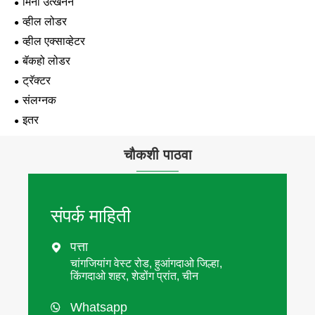
मिनी उत्खनन
व्हील लोडर
व्हील एक्साव्हेटर
बॅकहो लोडर
ट्रॅक्टर
संलग्नक
इतर
चौकशी पाठवा
संपर्क माहिती
पत्ता

चांगजियांग वेस्ट रोड, हुआंगदाओ जिल्हा,
किंगदाओ शहर, शेडोंग प्रांत, चीन
Whatsapp
