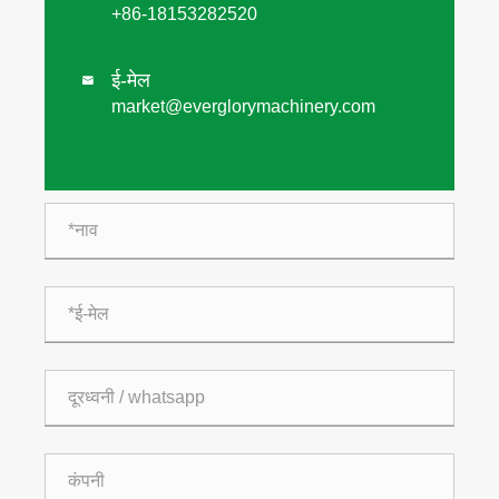
+86-18153282520
ई-मेल

market@everglorymachinery.com