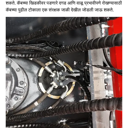
शकते. कॅबच्या खिडकीवर पडणारे दगड आणि वाळू प्रभावीपणे रोखण्यासाठी
कॅबच्या पुढील टोकाला एक संरक्षक जाळी देखील जोडली जाऊ शकते.