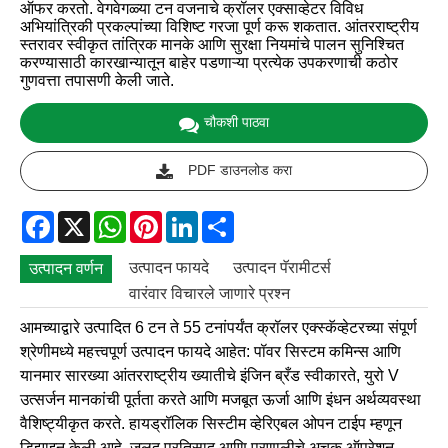
ऑफर करतो. वेगवेगळ्या टन वजनाचे क्रॉलर एक्साव्हेटर विविध
अभियांत्रिकी प्रकल्पांच्या विशिष्ट गरजा पूर्ण करू शकतात. आंतरराष्ट्रीय
स्तरावर स्वीकृत तांत्रिक मानके आणि सुरक्षा नियमांचे पालन सुनिश्चित
करण्यासाठी कारखान्यातून बाहेर पडणाऱ्या प्रत्येक उपकरणाची कठोर
गुणवत्ता तपासणी केली जाते.
चौकशी पाठवा
PDF डाउनलोड करा
Facebook
X
WhatsApp
Pinterest
LinkedIn
Share
उत्पादन फायदे
उत्पादन पॅरामीटर्स
उत्पादन वर्णन
वारंवार विचारले जाणारे प्रश्न
आमच्याद्वारे उत्पादित 6 टन ते 55 टनांपर्यंत क्रॉलर एक्स्कॅव्हेटरच्या संपूर्ण
श्रेणीमध्ये महत्त्वपूर्ण उत्पादन फायदे आहेत: पॉवर सिस्टम कमिन्स आणि
यानमार सारख्या आंतरराष्ट्रीय ख्यातीचे इंजिन ब्रँड स्वीकारते, युरो V
उत्सर्जन मानकांची पूर्तता करते आणि मजबूत ऊर्जा आणि इंधन अर्थव्यवस्था
वैशिष्ट्यीकृत करते. हायड्रॉलिक सिस्टीम व्हेरिएबल ओपन टाईप म्हणून
डिझाइन केली आहे. जलद प्रतिसाद आणि प्रणालीचे अचूक ऑपरेशन