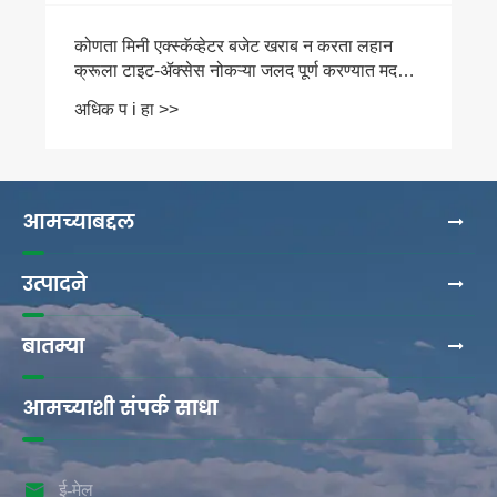
आमच्याबद्दल
उत्पादने
बातम्या
आमच्याशी संपर्क साधा

ई-मेल