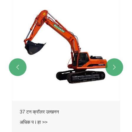


40 टन क्रॉलर उत्खनन
अधिक प i हा >>