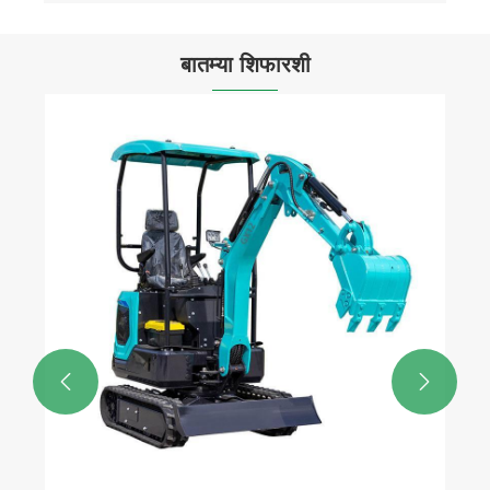
बातम्या शिफारशी
ट्रॅक्टरची निवड
अधिक प i हा >>

