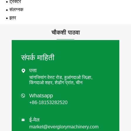
ट्रॅक्टर
संलग्नक
इतर
चौकशी पाठवा
संपर्क माहिती
पत्ता

चांगजियांग वेस्ट रोड, हुआंगदाओ जिल्हा,
किंगदाओ शहर, शेडोंग प्रांत, चीन
Whatsapp

+86-18153282520
ई-मेल

market@everglorymachinery.com