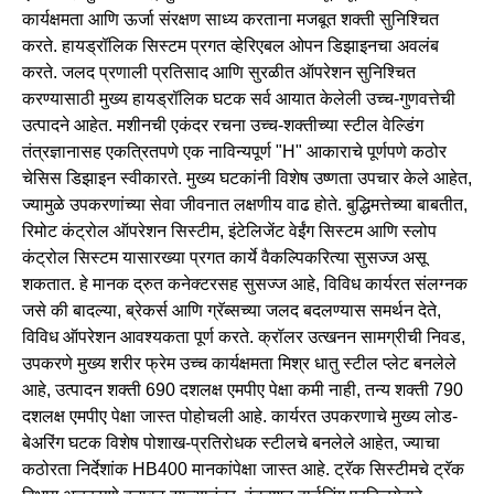
कार्यक्षमता आणि ऊर्जा संरक्षण साध्य करताना मजबूत शक्ती सुनिश्चित
करते. हायड्रॉलिक सिस्टम प्रगत व्हेरिएबल ओपन डिझाइनचा अवलंब
करते. जलद प्रणाली प्रतिसाद आणि सुरळीत ऑपरेशन सुनिश्चित
करण्यासाठी मुख्य हायड्रॉलिक घटक सर्व आयात केलेली उच्च-गुणवत्तेची
उत्पादने आहेत. मशीनची एकंदर रचना उच्च-शक्तीच्या स्टील वेल्डिंग
तंत्रज्ञानासह एकत्रितपणे एक नाविन्यपूर्ण "H" आकाराचे पूर्णपणे कठोर
चेसिस डिझाइन स्वीकारते. मुख्य घटकांनी विशेष उष्णता उपचार केले आहेत,
ज्यामुळे उपकरणांच्या सेवा जीवनात लक्षणीय वाढ होते. बुद्धिमत्तेच्या बाबतीत,
रिमोट कंट्रोल ऑपरेशन सिस्टीम, इंटेलिजेंट वेईंग सिस्टम आणि स्लोप
कंट्रोल सिस्टम यासारख्या प्रगत कार्ये वैकल्पिकरित्या सुसज्ज असू
शकतात. हे मानक द्रुत कनेक्टरसह सुसज्ज आहे, विविध कार्यरत संलग्नक
जसे की बादल्या, ब्रेकर्स आणि ग्रॅब्सच्या जलद बदलण्यास समर्थन देते,
विविध ऑपरेशन आवश्यकता पूर्ण करते. क्रॉलर उत्खनन सामग्रीची निवड,
उपकरणे मुख्य शरीर फ्रेम उच्च कार्यक्षमता मिश्र धातु स्टील प्लेट बनलेले
आहे, उत्पादन शक्ती 690 दशलक्ष एमपीए पेक्षा कमी नाही, तन्य शक्ती 790
दशलक्ष एमपीए पेक्षा जास्त पोहोचली आहे. कार्यरत उपकरणाचे मुख्य लोड-
बेअरिंग घटक विशेष पोशाख-प्रतिरोधक स्टीलचे बनलेले आहेत, ज्याचा
कठोरता निर्देशांक HB400 मानकांपेक्षा जास्त आहे. ट्रॅक सिस्टीमचे ट्रॅक