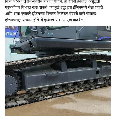
किंवा पध्दती तृतीय-स्तरीय बारीक गाळणे. ही रचना हवेतील अशुद्धता
प्रभावीपणे विभक्त करू शकते, ज्यामुळे शुद्ध हवा इंजिनमध्ये येऊ शकते
आणि अशा प्रकारे इंजिनच्या पिस्टन सिलेंडर चेंबरचे कमी पोशाख
होण्यापासून संरक्षण होते. हे इंजिनचे सेवा आयुष्य वाढवेल.