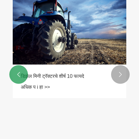


डिझेल मिनी ट्रॅक्टरचे शीर्ष 10 फायदे
अधिक प i हा >>