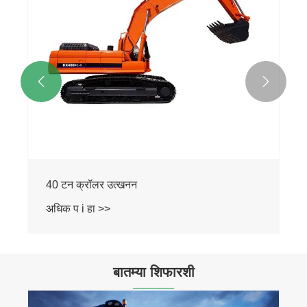


40 टन क्रॉलर उत्खनन
अधिक प i हा >>
बातम्या शिफारशी