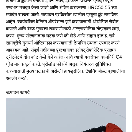
विभाग अचूकपणे बनावट झाल्यानंतर, इंडक्शन हार्डनिंग प्रक्रियेद्वारे
पृष्ठभाग मजबूत केला जातो आणि अंतिम कडकपणा HRC50-55 च्या
मर्यादेत राखला जातो. उत्पादन प्रक्रियेत खालील प्रमुख दुवे समाविष्ट
आहेत: स्वयंचलित वेल्डिंग ऑपरेशन्स पूर्ण करण्यासाठी औद्योगिक रोबोट
वापरणे आणि वेल्ड गुणवत्ता तपासणीसाठी अल्ट्रासोनिक तंत्रज्ञान लागू
करणे; मुख्य संरचनात्मक घटक जसे की मोठे आणि लहान हात इ. सर्व
सामग्रीचे गुणधर्म ऑप्टिमाइझ करण्यासाठी टेम्परिंग उष्णता उपचार करणे
आवश्यक आहे. संपूर्ण मशीनच्या पृष्ठभागावर इलेक्ट्रोफोरेटिक प्राइमर
ट्रीटमेंटचे दोन कोट केले गेले आहेत आणि त्याची गंजरोधक कामगिरी C4
ग्रेड मानक पूर्ण करते. प्रीलोड फोर्सचे अचूक नियंत्रण सुनिश्चित
करण्यासाठी मुख्य घटकांची असेंब्ली हायड्रॉलिक टेंशनिंग बोल्ट प्रणालीचा
अवलंब करते.
उत्पादन फायदे