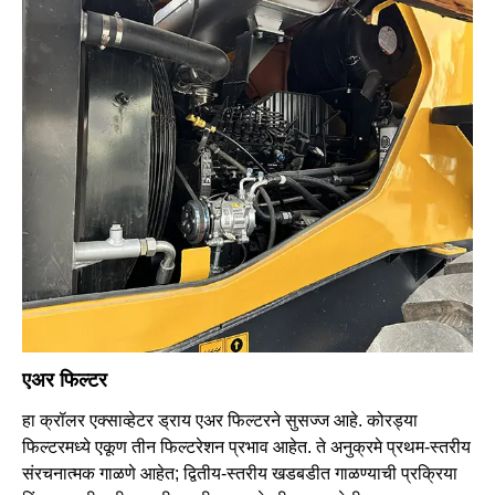
एअर फिल्टर
हा क्रॉलर एक्साव्हेटर ड्राय एअर फिल्टरने सुसज्ज आहे. कोरड्या
फिल्टरमध्ये एकूण तीन फिल्टरेशन प्रभाव आहेत. ते अनुक्रमे प्रथम-स्तरीय
संरचनात्मक गाळणे आहेत; द्वितीय-स्तरीय खडबडीत गाळण्याची प्रक्रिया