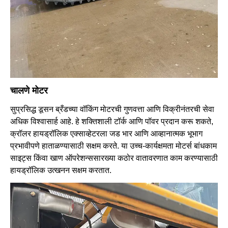
चालणे मोटर
सुप्रसिद्ध डूसन ब्रँडच्या वॉकिंग मोटरची गुणवत्ता आणि विक्रीनंतरची सेवा
अधिक विश्वासार्ह आहे. हे शक्तिशाली टॉर्क आणि पॉवर प्रदान करू शकते,
क्रॉलर हायड्रॉलिक एक्साव्हेटरला जड भार आणि आव्हानात्मक भूभाग
प्रभावीपणे हाताळण्यासाठी सक्षम करते. या उच्च-कार्यक्षमता मोटर्स बांधकाम
साइट्स किंवा खाण ऑपरेशन्ससारख्या कठोर वातावरणात काम करण्यासाठी
हायड्रॉलिक उत्खनन सक्षम करतात.