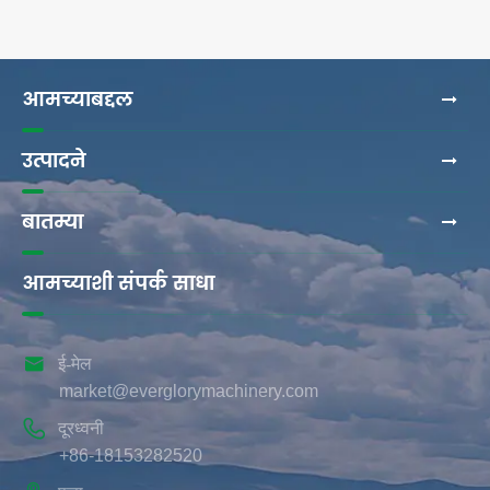
आमच्याबद्दल
उत्पादने
बातम्या
आमच्याशी संपर्क साधा

ई-मेल
market@everglorymachinery.com

दूरध्वनी
+86-18153282520