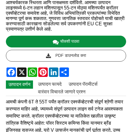
आश्चर्यकारक स्थिरता आणि पासक्षमता दर्शवितो. आमच्या उत्पादन
लाइनमध्ये 6-टन लहान मशिनपासून 55-टन मोठ्या मशिनपर्यंत क्रॉलर
एक्सॅव्हेटरचा समावेश आहे, जे विविध अभियांत्रिकी प्रकल्पांच्या विभेदित
मागण्या पूर्ण करू शकतात. गुणवत्ता जागतिक स्तरावर पोहोचते याची खात्री
करण्यासाठी कारखाना सोडलेल्या सर्व उपकरणांनी EU CE सुरक्षा
प्रमाणपत्र उत्तीर्ण केले आहे.
चौकशी पाठवा
PDF डाउनलोड करा
Facebook
X
WhatsApp
Pinterest
LinkedIn
Share
उत्पादन फायदे
उत्पादन पॅरामीटर्स
उत्पादन वर्णन
वारंवार विचारले जाणारे प्रश्न
आमची कंपनी 6T ते 55T पर्यंत क्रॉलर एक्स्कॅव्हेटरची संपूर्ण श्रेणी तयार
करण्यात माहिर आहे, ज्यामध्ये संपूर्ण उत्पादन लाइन सर्व टनेज आवश्यकता
समाविष्ट करते. क्रॉलर एक्स्कॅव्हेटरच्या या मालिकेत खालील उत्कृष्ट
तांत्रिक वैशिष्ट्ये आहेत: पॉवर सिस्टम कमिन्स किंवा यानमार ब्रँड
इंजिनसह सुसज्ज आहे, युरो V उत्सर्जन मानकांची पूर्ण पूर्तता करते, उच्च